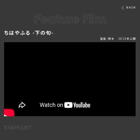
BACK
Feature Film
ちはやふる -下の句-
監督・脚本 2016年公開
STAFF LIST
LOADING...