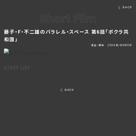
BACK
Short Film
藤子・F・不二雄のパラレル・スペース 第6話「ボクラ共
和国」
演出・脚本 2008年/WOWOW
STAFF LIST
BACK
LOADING...