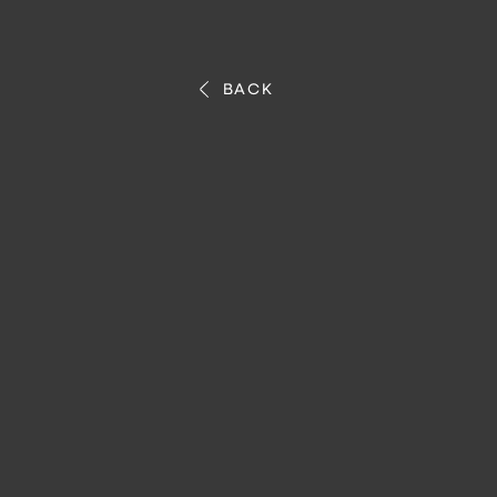
LOADING...
BACK